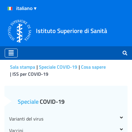
Istituto Superiore di Sanità
Sala stampa
Speciale COVID-19
Cosa sapere
ISS per COVID-19
CS n°13/2021 - Trovate le v
Speciale
COVID-19
Varianti del virus
Vaccini