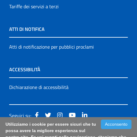
Tariffe dei servizi a terzi
ATTI DI NOTIFICA
Atti di notificazione per pubblici proclami
ACCESSIBILITÀ
Dichiarazione di accessibilità
Seguici su:
Utilizziamo i cookie per essere sicuri che tu
Acconsento
Accessibilità: form di segnalazione di prima istanza per
possa avere la migliore esperienza sul