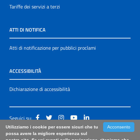
Tariffe dei servizi a terzi
ATTI DI NOTIFICA
Atti di notificazione per pubblici proclami
ACCESSIBILITÀ
Dichiarazione di accessibilità
Seguici su:
Utilizziamo i cookie per essere sicuri che tu
Acconsento
Accessibilità: form di segnalazione di prima istanza per
possa avere la migliore esperienza sul