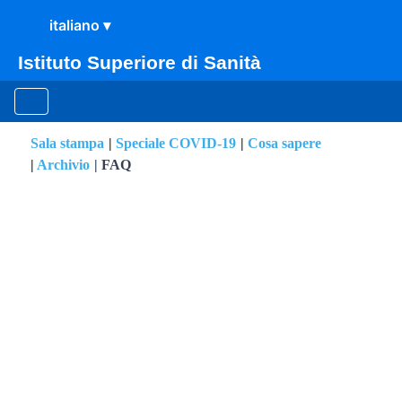
Istituto Superiore di Sanità
Sala stampa
Speciale COVID-19
Cosa sapere
Archivio
FAQ
Mischiare candeggina e de
ISS per COVID-19
Chi siamo