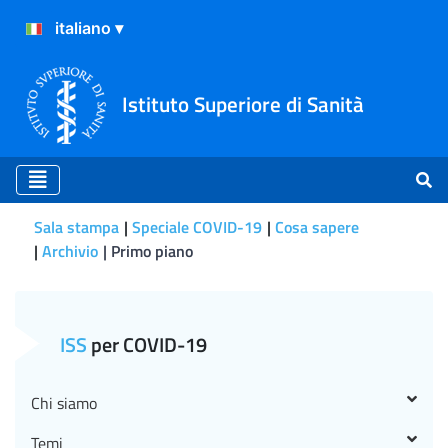
Istituto Superiore di Sanità
Sala stampa
Speciale COVID-19
Cosa sapere
Archivio
Primo piano
A Natale proteggi te stesso 
ISS
per COVID-19
Chi siamo
Temi