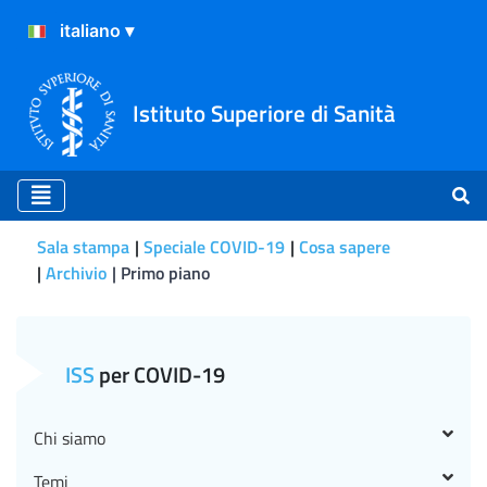
Istituto Superiore di Sanità
Sala stampa
Speciale COVID-19
Cosa sapere
Archivio
Primo piano
CS N°15/2021 Covid-19: i d
ISS
per COVID-19
Chi siamo
Temi