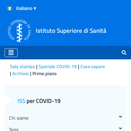
Istituto Superiore di Sanità
Sala stampa
Speciale COVID-19
Cosa sapere
Archivio
Primo piano
L’incerta correlazione tra
ISS
per COVID-19
Chi siamo
Temi