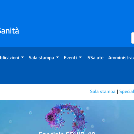
Sanità
blicazioni
Sala stampa
Eventi
ISSalute
Amministraz
Sala stampa
Specia
 solo su appuntamento e con