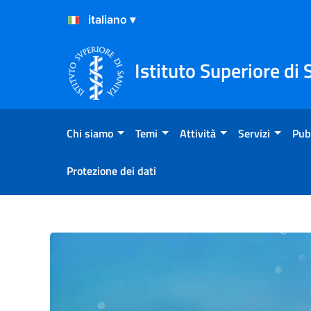
Salta al Contenuto
Salta al Footer
Istituto Superiore di 
Chi siamo
Temi
Attività
Servizi
Pub
Protezione dei dati
Parrucchieri ed estetisti: