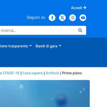
Accedi
Seguici su
ione trasparente
Bandi di gara
le COVID-19
Cosa sapere
Archivio
Primo piano
 le adeguate protezioni. Le