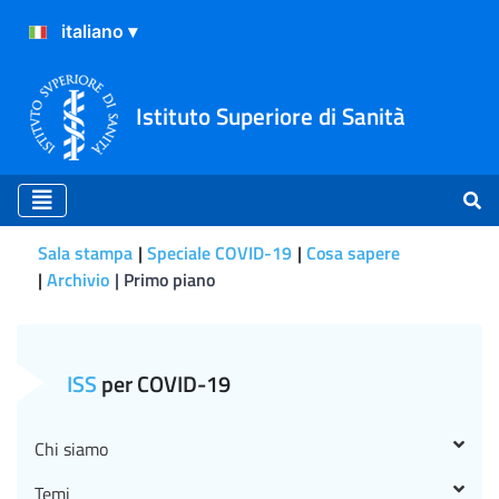
Istituto Superiore di Sanità
Sala stampa
Speciale COVID-19
Cosa sapere
Archivio
Primo piano
Primo piano
ISS
per COVID-19
Chi siamo
Temi