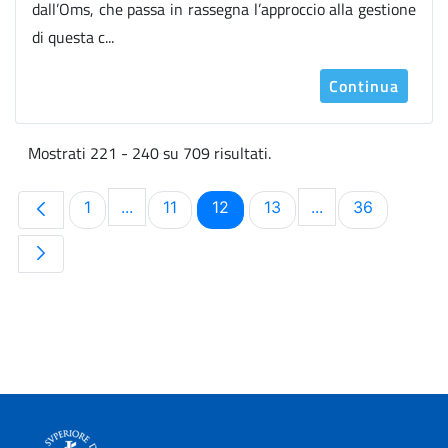
dall’Oms, che passa in rassegna l’approccio alla gestione
di questa c...
Continua
Mostrati 221 - 240 su 709 risultati.
Pagina
Pagina
Pagina
Pagina
Pagina
1
...
11
12
13
...
36
Pagine intermedie Use TAB to navigate.
Pagine intermedi