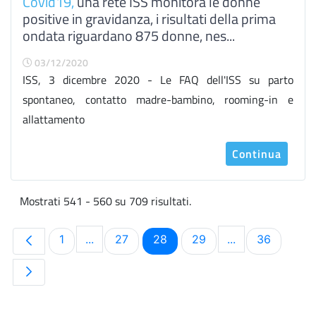
Covid19,
una rete ISS monitora le donne
positive in gravidanza, i risultati della prima
ondata riguardano 875 donne, nes...
03/12/2020
ISS, 3 dicembre 2020 - Le FAQ dell'ISS su parto
spontaneo, contatto madre-bambino, rooming-in e
allattamento
Continua
Mostrati 541 - 560 su 709 risultati.
Pagina
Pagina
Pagina
Pagina
Pagina
1
...
27
28
29
...
36
Pagine intermedie Use TAB to navigate.
Pagine intermed