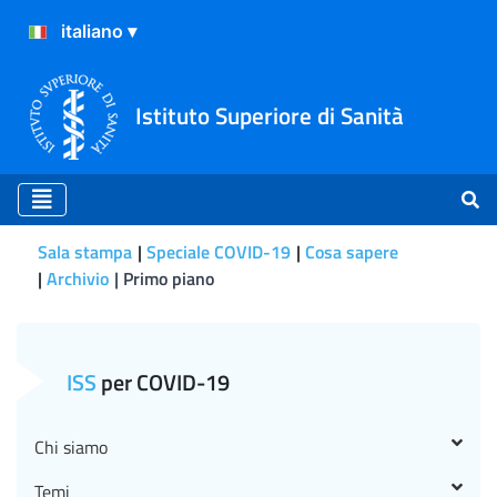
Istituto Superiore di Sanità
Sala stampa
Speciale COVID-19
Cosa sapere
Archivio
Primo piano
Primo piano
ISS
per COVID-19
Chi siamo
Temi