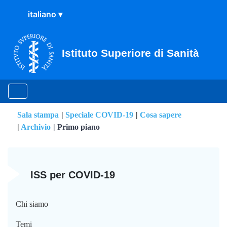
Istituto Superiore di Sanità
Sala stampa
Speciale COVID-19
Cosa sapere
Archivio
Primo piano
Primo piano
ISS per COVID-19
Chi siamo
Temi