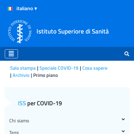
Istituto Superiore di Sanità
Sala stampa
Speciale COVID-19
Cosa sapere
Archivio
Primo piano
Primo piano
ISS
per COVID-19
Chi siamo
Temi