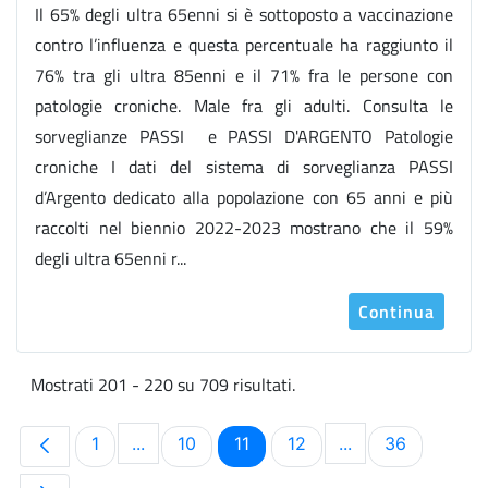
Il 65% degli ultra 65enni si è sottoposto a vaccinazione
contro l’influenza e questa percentuale ha raggiunto il
76% tra gli ultra 85enni e il 71% fra le persone con
patologie croniche. Male fra gli adulti. Consulta le
sorveglianze PASSI e PASSI D'ARGENTO Patologie
croniche I dati del sistema di sorveglianza PASSI
d’Argento dedicato alla popolazione con 65 anni e più
raccolti nel biennio 2022-2023 mostrano che il 59%
degli ultra 65enni r...
Continua
Mostrati 201 - 220 su 709 risultati.
Pagina
Pagina
Pagina
Pagina
Pagina
1
...
10
11
12
...
36
Pagine intermedie Use TAB to navigate.
Pagine intermedi