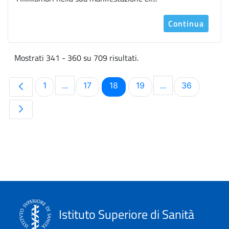
Continua
Mostrati 341 - 360 su 709 risultati.
Pagina
Pagina
Pagina
Pagina
Pagina
1
...
17
18
19
...
36
Pagine intermedie Use TAB to navigate.
Pagine intermedi
Istituto Superiore di Sanità