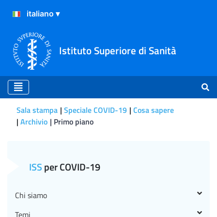
Istituto Superiore di Sanità
Sala stampa
Speciale COVID-19
Cosa sapere
Archivio
Primo piano
Primo piano
ISS
per COVID-19
Chi siamo
Temi