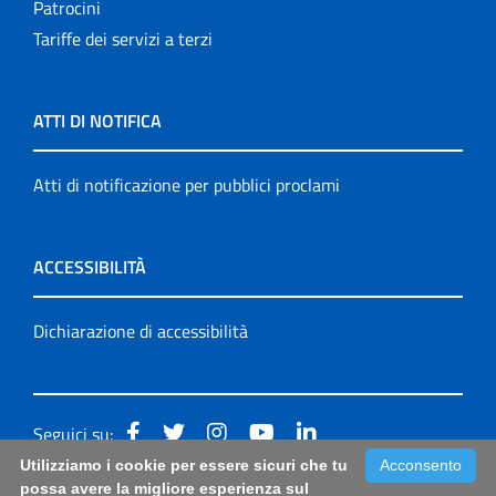
Patrocini
Tariffe dei servizi a terzi
ATTI DI NOTIFICA
Atti di notificazione per pubblici proclami
ACCESSIBILITÀ
Dichiarazione di accessibilità
Seguici su:
Utilizziamo i cookie per essere sicuri che tu
Acconsento
Accessibilità: form di segnalazione di prima istanza per
possa avere la migliore esperienza sul