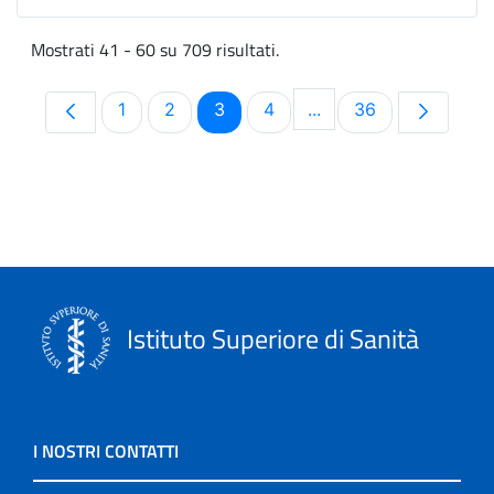
Mostrati 41 - 60 su 709 risultati.
Pagina
Pagina
Pagina
Pagina
Pagina
1
2
3
4
...
36
Pagine intermedie Us
Istituto Superiore di Sanità
I NOSTRI CONTATTI