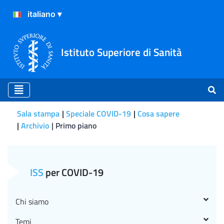
Istituto Superiore di Sanità
Sala stampa
Speciale COVID-19
Cosa sapere
Archivio
Primo piano
Primo piano
ISS
per COVID-19
Chi siamo
Temi