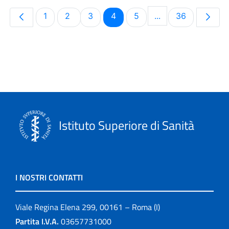
Pagina
Pagina
Pagina
Pagina
Pagina
Pagina
1
2
3
4
5
...
36
Pagine intermedie
Istituto Superiore di Sanità
I NOSTRI CONTATTI
Viale Regina Elena 299, 00161 – Roma (I)
Partita I.V.A.
03657731000