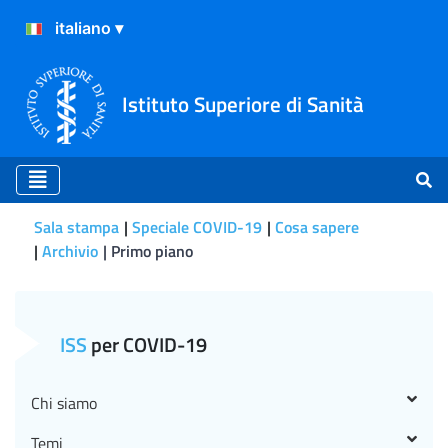
Istituto Superiore di Sanità
Sala stampa
Speciale COVID-19
Cosa sapere
Archivio
Primo piano
Primo piano
ISS
per COVID-19
Chi siamo
Temi