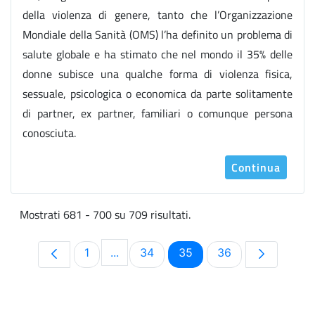
della violenza di genere, tanto che l’Organizzazione
Mondiale della Sanità (OMS) l’ha definito un problema di
salute globale e ha stimato che nel mondo il 35% delle
donne subisce una qualche forma di violenza fisica,
sessuale, psicologica o economica da parte solitamente
di partner, ex partner, familiari o comunque persona
conosciuta.
Continua
Mostrati 681 - 700 su 709 risultati.
Pagina
Pagina
Pagina
Pagina
1
...
34
35
36
Pagine intermedie Use TAB to navigat