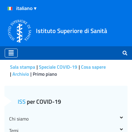
Istituto Superiore di Sanità
Sala stampa
Speciale COVID-19
Cosa sapere
Archivio
Primo piano
Primo piano
ISS
per COVID-19
Chi siamo
Temi