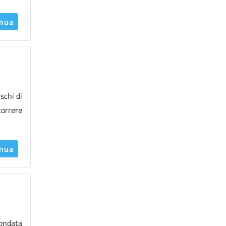
inua
schi di
correre
inua
 ondata