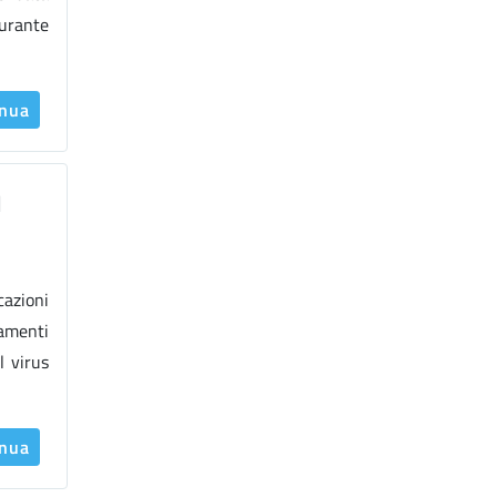
durante
inua
l
cazioni
iamenti
l virus
inua