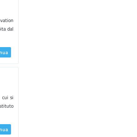
vation
ita dal
inua
 cui si
stituto
inua