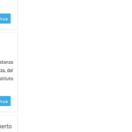
inua
istanza
za, dal
stituto
inua
berto