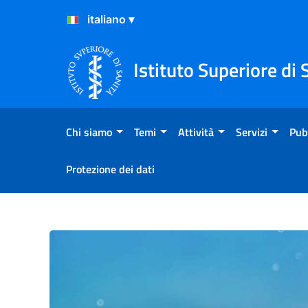
Salta al Contenuto
Salta al Footer
Istituto Superiore di 
Chi siamo
Temi
Attività
Servizi
Pub
Protezione dei dati
Primo piano