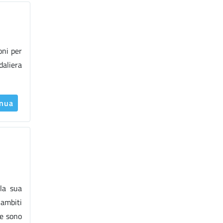
oni per
daliera
inua
la sua
 ambiti
re sono