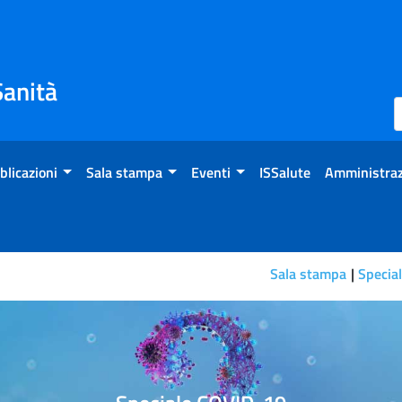
Sanità
blicazioni
Sala stampa
Eventi
ISSalute
Amministraz
Sala stampa
Specia