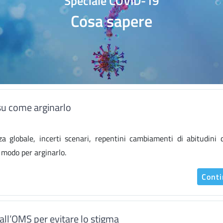
Speciale COVID-19
Cosa sapere
su come arginarlo
lobale, incerti scenari, repentini cambiamenti di abitudini di
 modo per arginarlo.
Cont
dall’OMS per evitare lo stigma