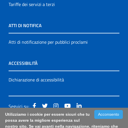
Tariffe dei servizi a terzi
ATTI DI NOTIFICA
Atti di notificazione per pubblici proclami
ACCESSIBILITÀ
Dichiarazione di accessibilità
Seguici su:
Utilizziamo i cookie per essere sicuri che tu
Acconsento
Accessibilità: form di segnalazione di prima istanza per
possa avere la migliore esperienza sul
nostro sito. Se vai avanti nella navigazione, riteniamo che
questa pagina
|
Note Legali
|
Sitemap