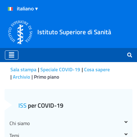
Istituto Superiore di Sanità
Sala stampa
Speciale COVID-19
Cosa sapere
Archivio
Primo piano
Primo piano
ISS
per COVID-19
Chi siamo
Temi