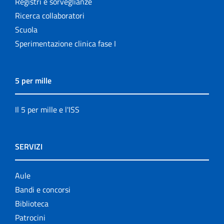
Registri e sorveglianze
Ricerca collaboratori
Scuola
Sperimentazione clinica fase I
5 per mille
Il 5 per mille e l'ISS
SERVIZI
Aule
Bandi e concorsi
Biblioteca
Patrocini