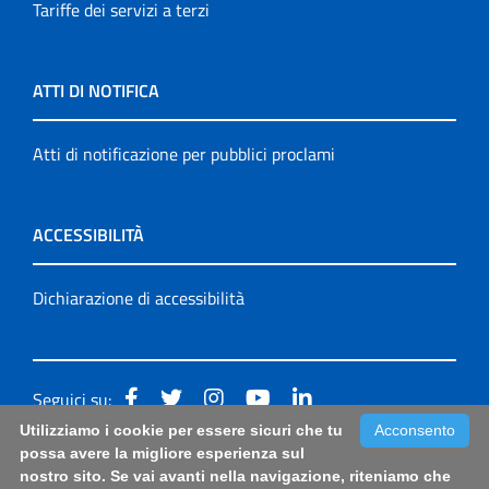
Tariffe dei servizi a terzi
ATTI DI NOTIFICA
Atti di notificazione per pubblici proclami
ACCESSIBILITÀ
Dichiarazione di accessibilità
Seguici su:
Utilizziamo i cookie per essere sicuri che tu
Acconsento
Accessibilità: form di segnalazione di prima istanza per
possa avere la migliore esperienza sul
nostro sito. Se vai avanti nella navigazione, riteniamo che
questa pagina
|
Note Legali
|
Sitemap