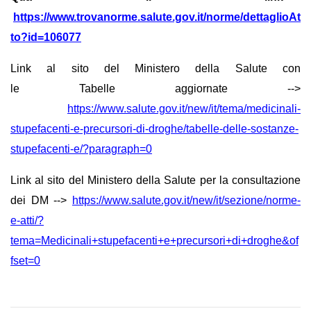
https://www.trovanorme.salute.gov.it/norme/dettaglioAt
to?id=106077
Link al sito del Ministero della Salute con
le Tabelle aggiornate -->
https://www.salute.gov.it/new/it/tema/medicinali-
stupefacenti-e-precursori-di-droghe/tabelle-delle-sostanze-
stupefacenti-e/?paragraph=0
Link al sito del Ministero della Salute per la consultazione
dei DM -->
https://www.salute.gov.it/new/it/sezione/norme-
e-atti/?
tema=Medicinali+stupefacenti+e+precursori+di+droghe&of
fset=0