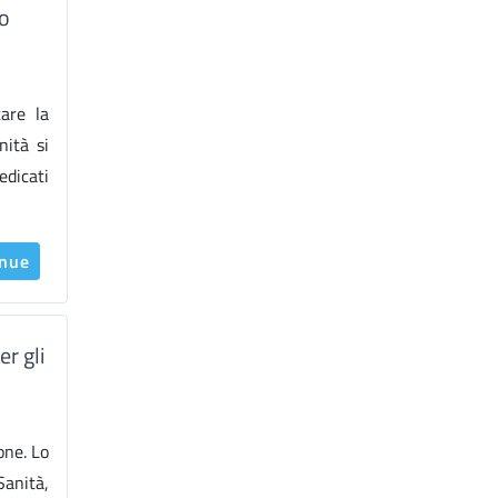
io
are la
nità si
edicati
inue
er gli
one. Lo
Sanità,