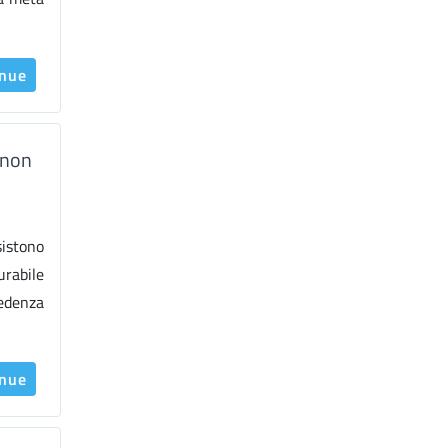
inue
 non
sistono
urabile
cedenza
inue