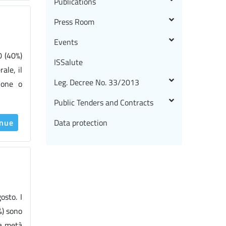
Publications
Press Room
Events
0 (40%)
ISSalute
ale, il
Leg. Decree No. 33/2013
ione o
Public Tenders and Contracts
inue
Data protection
osto. I
%) sono
la metà