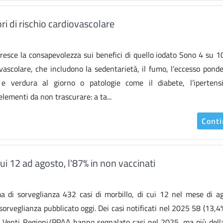
ri di rischio cardiovascolare
 cresce la consapevolezza sui benefici di quello iodato Sono 4 su 1
ovascolare, che includono la sedentarietà, il fumo, l’eccesso ponder
e verdura al giorno o patologie come il diabete, l’ipertens
elementi da non trascurare: a ta...
Cont
cui 12 ad agosto, l'87% in non vaccinati
ema di sorveglianza 432 casi di morbillo, di cui 12 nel mese di ag
sorveglianza pubblicato oggi. Dei casi notificati nel 2025 58 (13,4
ti. Venti Regioni/PPAA hanno segnalato casi nel 2025, ma più del