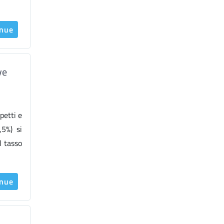
inue
ve
petti e
,5%) si
l tasso
inue