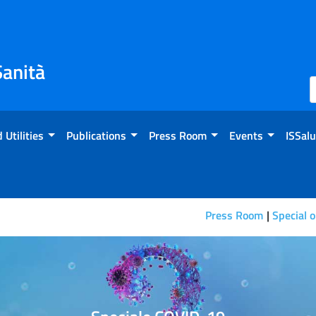
Sanità
 Utilities
Publications
Press Room
Events
ISSalu
Press Room
Special 