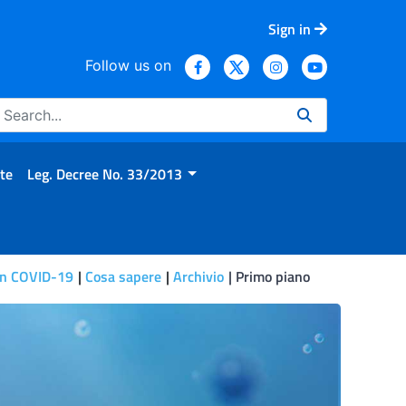
Sign in
Follow us on
te
Leg. Decree No. 33/2013
on COVID-19
Cosa sapere
Archivio
Primo piano