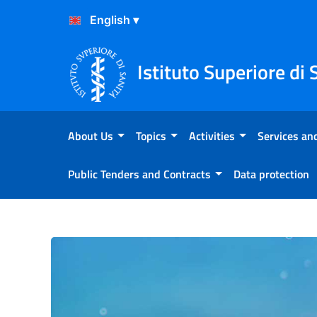
Skip to Content
Skip to Footer
Istituto Superiore di 
About Us
Topics
Activities
Services and
Public Tenders and Contracts
Data protection
Primo piano