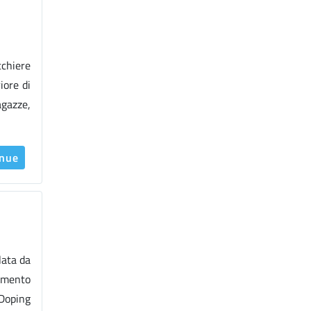
cchiere
iore di
agazze,
inue
lata da
gimento
 Doping