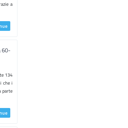
razie a
inue
a 60-
ste 134
i che i
a parte
inue