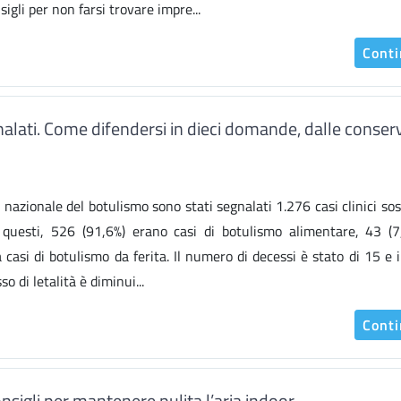
sigli per non farsi trovare impre...
Cont
alati. Come difendersi in dieci domande, dalle conser
azionale del botulismo sono stati segnalati 1.276 casi clinici sos
 questi, 526 (91,6%) erano casi di botulismo alimentare, 43 (7
a casi di botulismo da ferita. Il numero di decessi è stato di 15 e i
so di letalità è diminui...
Cont
onsigli per mantenere pulita l’aria indoor