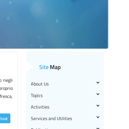
Site
Map
o negli
About Us
proprio
Topics
fresca,
Activities
inue
Services and Utilities