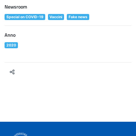
Newsroom
Special on COVID-19
Vaccini
Fake news
Anno
2020