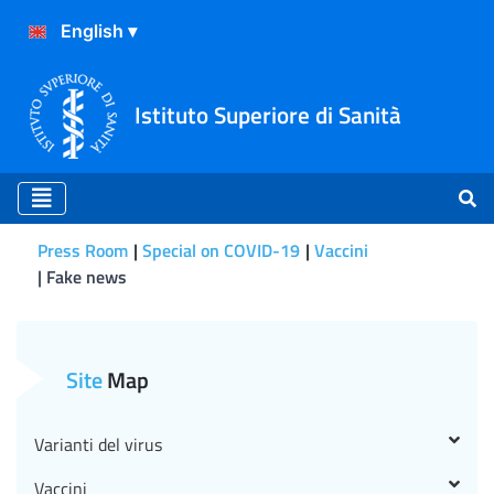
Istituto Superiore di Sanità
Press Room
Special on COVID-19
Vaccini
Fake news
In Italia i vaccini contro 
Site
Map
Varianti del virus
Vaccini