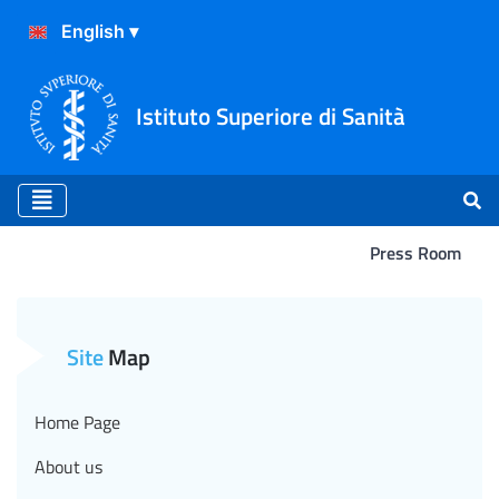
Istituto Superiore di Sanità
Press Room
Atterraggio
Site
Map
Home Page
About us