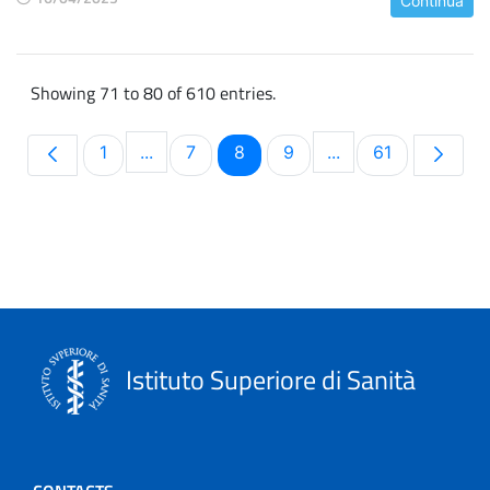
Continua
Showing 71 to 80 of 610 entries.
Page
Page
Page
Page
Page
1
...
7
8
9
...
61
Intermediate Pages Use TAB to navigate.
Intermediate Pages
Istituto Superiore di Sanità