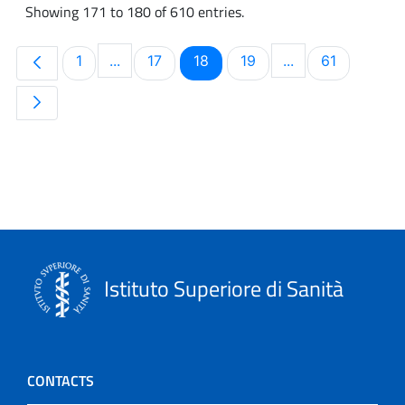
Showing 171 to 180 of 610 entries.
Page
Page
Page
Page
Page
1
...
17
18
19
...
61
Intermediate Pages Use TAB to navigate.
Intermediate Pag
Istituto Superiore di Sanità
CONTACTS