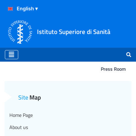
Istituto Superiore di Sanità
Press Room
Atterraggio
Site
Map
Home Page
About us