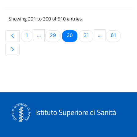
Showing 291 to 300 of 610 entries.
Page
Page
Page
Page
Page
1
...
29
30
31
...
61
Intermediate Pages Use TAB to navigate.
Intermediate Pa
Istituto Superiore di Sanità