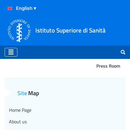
Istituto Superiore di Sanità
Press Room
Atterraggio
Site
Map
Home Page
About us