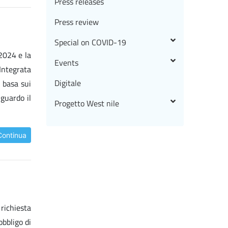
Press releases
Press review
Special on COVID-19
-2024 e la
Events
Integrata
Digitale
i basa sui
iguardo il
Progetto West nile
Continua
richiesta
obbligo di