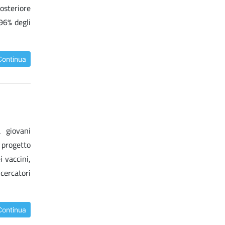
osteriore
96% degli
Continua
 giovani
l progetto
 vaccini,
icercatori
Continua