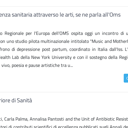
nza sanitaria attraverso le arti, se ne parla all'Oms
cio Regionale per l'Europa dell’OMS ospita oggi un incontro di 
a, con uno studio pilota multinazionale intitolato "Music and Mothe
rono di depressione post partum, coordinato in Italia dall'Iss. L
Health Lab della New York University e con il sostegno della Regi
ivo, poesia e pause artistiche tra u...
iore di Sanità
i, Carla Palma, Annalisa Pantosti and the Unit of Antibiotic Resis
ri di contributi scientifici di eccellenza pubblicati sugli Annali del