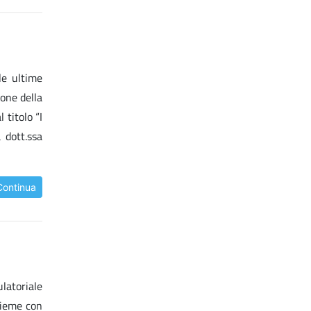
le ultime
ione della
 titolo “I
 dott.ssa
Continua
latoriale
sieme con