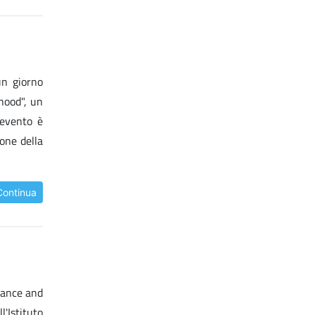
un giorno
rhood", un
'evento è
one della
Continua
tance and
l'Istituto