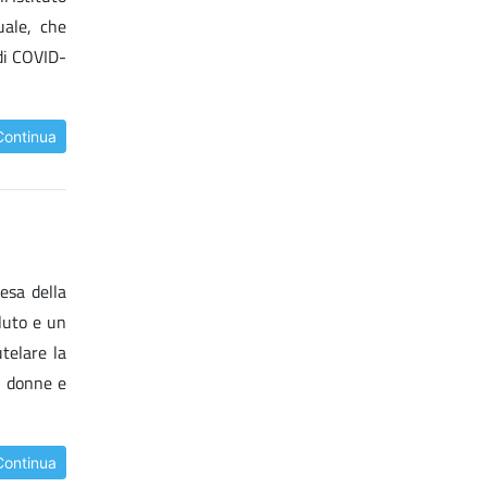
uale, che
 di COVID-
Continua
esa della
luto e un
telare la
di donne e
Continua