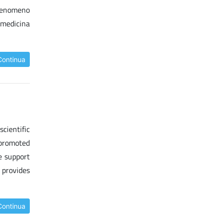
 fenomeno
emedicina
Continua
cientific
 promoted
e support
 provides
Continua