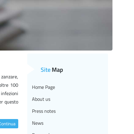
Site
Map
 zanzare,
oltre 100
Home Page
 infezioni
About us
er questo
Press notes
News
Continua