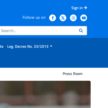
Sign in
Follow us on
te
Leg. Decree No. 33/2013
Press Room