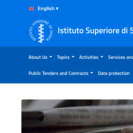
Skip to Content
Skip to Footer
Istituto Superiore di 
About Us
Topics
Activities
Services and
Public Tenders and Contracts
Data protection
Atterraggio