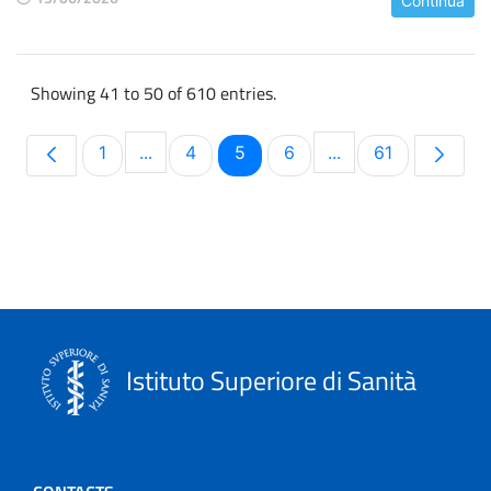
Continua
Showing 41 to 50 of 610 entries.
Page
Page
Page
Page
Page
1
...
4
5
6
...
61
Intermediate Pages Use TAB to navigate.
Intermediate Pages
Istituto Superiore di Sanità