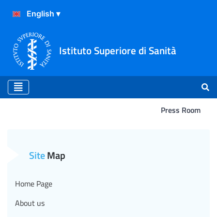
Istituto Superiore di Sanità
Press Room
Atterraggio
Site
Map
Home Page
About us