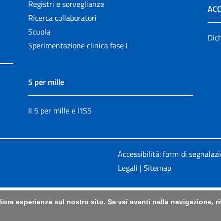
Registri e sorveglianze
ACC
Ricerca collaboratori
Scuola
Dich
Sperimentazione clinica fase I
5 per mille
Il 5 per mille e l'ISS
Accessibilità: form di segnalaz
Legali
|
Sitemap
liore esperienza sul nostro sito. Se vai avanti nella navigazione, 