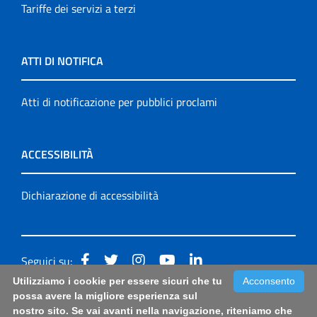
Tariffe dei servizi a terzi
ATTI DI NOTIFICA
Atti di notificazione per pubblici proclami
ACCESSIBILITÀ
Dichiarazione di accessibilità
Seguici su:
Utilizziamo i cookie per essere sicuri che tu
Acconsento
Accessibilità: form di segnalazione di prima istanza per
possa avere la migliore esperienza sul
nostro sito. Se vai avanti nella navigazione, riteniamo che
questa pagina
|
Note Legali
|
Sitemap