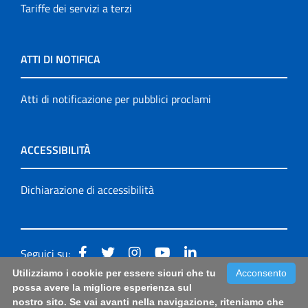
Tariffe dei servizi a terzi
ATTI DI NOTIFICA
Atti di notificazione per pubblici proclami
ACCESSIBILITÀ
Dichiarazione di accessibilità
Seguici su:
Utilizziamo i cookie per essere sicuri che tu
Acconsento
Accessibilità: form di segnalazione di prima istanza per
possa avere la migliore esperienza sul
nostro sito. Se vai avanti nella navigazione, riteniamo che
questa pagina
|
Note Legali
|
Sitemap