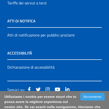
Tariffe dei servizi a terzi
ATTI DI NOTIFICA
Atti di notificazione per pubblici proclami
ACCESSIBILITÀ
Dichiarazione di accessibilità
Seguici su:
Utilizziamo i cookie per essere sicuri che tu
Acconsento
Accessibilità: form di segnalazione di prima istanza per
possa avere la migliore esperienza sul
nostro sito. Se vai avanti nella navigazione, riteniamo che
questa pagina
|
Note Legali
|
Sitemap