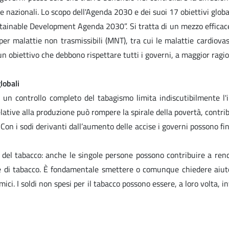
azionali. Lo scopo dell'Agenda 2030 e dei suoi 17 obiettivi globali 
stainable Development Agenda 2030”. Si tratta di un mezzo efficace
per malattie non trasmissibili (MNT), tra cui le malattie cardiova
obiettivo che debbono rispettare tutti i governi, a maggior ragione
lobali
 un controllo completo del tabagismo limita indiscutibilmente l'i
ative alla produzione può rompere la spirale della povertà, contribu
n i sodi derivanti dall’aumento delle accise i governi possono fin
llo del tabacco: anche le singole persone possono contribuire a r
di tabacco. È fondamentale smettere o comunque chiedere aiuto; 
ci. I soldi non spesi per il tabacco possono essere, a loro volta, inve