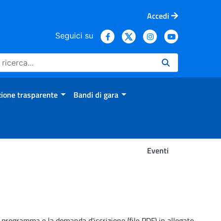
Accedi
Seguici su
ione trasparente
Bandi di gara
Eventi
Il programma e la domanda d'iscrizione (file PDF) in allegato.