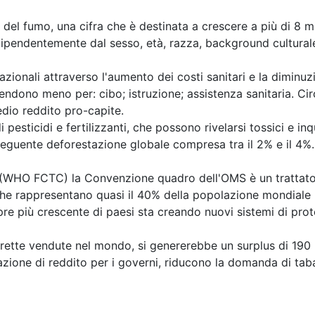
del fumo, una cifra che è destinata a crescere a più di 8 m
ipendentemente dal sesso, età, razza, background culturale
onali attraverso l'aumento dei costi sanitari e la diminuzio
endono meno per: cibo; istruzione; assistenza sanitaria. Ci
edio reddito pro-capite.
pesticidi e fertilizzanti, che possono rivelarsi tossici e inq
onseguente deforestazione globale compresa tra il 2% e il 4%
O FCTC) la Convenzione quadro dell'OMS è un trattato in
che rappresentano quasi il 40% della popolazione mondiale 
 più crescente di paesi sta creando nuovi sistemi di protez
arette vendute nel mondo, si genererebbe un surplus di 190 mi
azione di reddito per i governi, riducono la domanda di tab