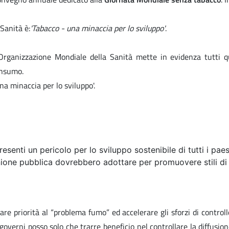
Sanità è:
'Tabacco - una minaccia per lo sviluppo'
.
rganizzazione Mondiale della Sanità mette in evidenza tutti que
onsumo.
na minaccia per lo sviluppo'.
senti un pericolo per lo sviluppo sostenibile di tutti i paes
inione pubblica dovrebbero adottare per promuovere stili di
are priorità al “problema fumo” ed accelerare gli sforzi di control
verni posso solo che trarre beneficio nel controllare la diffusion