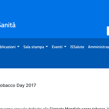
Sanità
blicazioni
Sala stampa
Eventi
ISSalute
Amministraz
Tobacco Day 2017
 convegno annuale dedicato alla
Giornata Mondiale senza tabacco
. 