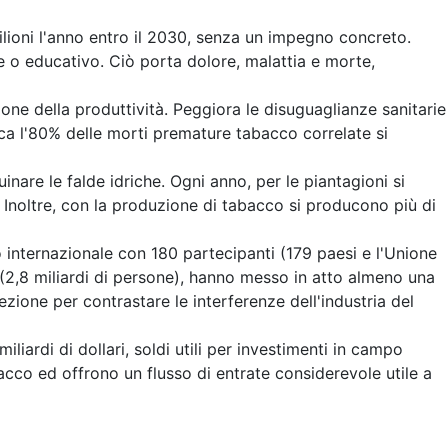
ilioni l'anno entro il 2030, senza un impegno concreto.
 o educativo. Ciò porta dolore, malattia e morte,
ne della produttività. Peggiora le disuguaglianze sanitarie
rca l'80% delle morti premature tabacco correlate si
uinare le falde idriche. Ogni anno, per le piantagioni si
. Inoltre, con la produzione di tabacco si producono più di
ternazionale con 180 partecipanti (179 paesi e l'Unione
(2,8 miliardi di persone), hanno messo in atto almeno una
ione per contrastare le interferenze dell'industria del
liardi di dollari, soldi utili per investimenti in campo
acco ed offrono un flusso di entrate considerevole utile a