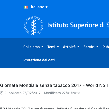
Salta al Contenuto
Salta al Footer
Istituto Superiore di 
Chi siamo
Temi
Attività
Servizi
Pub
Protezione dei dati
Eventi
Giornata Mondiale senza tabacco 2017 - World No 
Pubblicato 27/02/2017 -
Modificato 27/01/2023
Il 31 Maggio 2017 si terrà presso l'Istituto Superiore di Sanità il