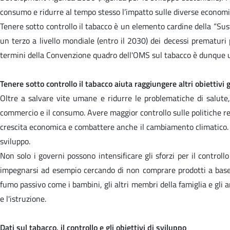
consumo e ridurre al tempo stesso l’impatto sulle diverse economie n
Tenere sotto controllo il tabacco è un elemento cardine della “Su
un terzo a livello mondiale (entro il 2030) dei decessi prematuri 
termini della Convenzione quadro dell'OMS sul tabacco è dunque un 
Tenere sotto controllo il tabacco aiuta raggiungere altri obiettivi g
Oltre a salvare vite umane e ridurre le problematiche di salute,
commercio e il consumo. Avere maggior controllo sulle politiche rel
crescita economica e combattere anche il cambiamento climatico. Co
sviluppo.
Non solo i governi possono intensificare gli sforzi per il contro
impegnarsi ad esempio cercando di non comprare prodotti a base 
fumo passivo come i bambini, gli altri membri della famiglia e gli ami
e l'istruzione.
Dati sul tabacco, il controllo e gli obiettivi di sviluppo