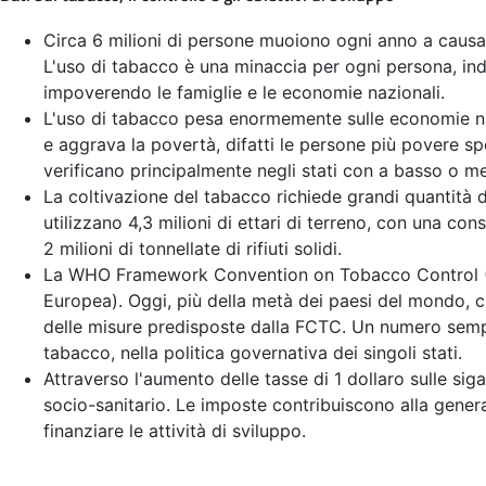
Circa 6 milioni di persone muoiono ogni anno a causa 
L'uso di tabacco è una minaccia per ogni persona, ind
impoverendo le famiglie e le economie nazionali.
L'uso di tabacco pesa enormemente sulle economie nazi
e aggrava la povertà, difatti le persone più povere sp
verificano principalmente negli stati con a basso o m
La coltivazione del tabacco richiede grandi quantità di 
utilizzano 4,3 milioni di ettari di terreno, con una c
2 milioni di tonnellate di rifiuti solidi.
La WHO Framework Convention on Tobacco Control (WH
Europea). Oggi, più della metà dei paesi del mondo, 
delle misure predisposte dalla FCTC. Un numero sempre
tabacco, nella politica governativa dei singoli stati.
Attraverso l'aumento delle tasse di 1 dollaro sulle sig
socio-sanitario. Le imposte contribuiscono alla gener
finanziare le attività di sviluppo.