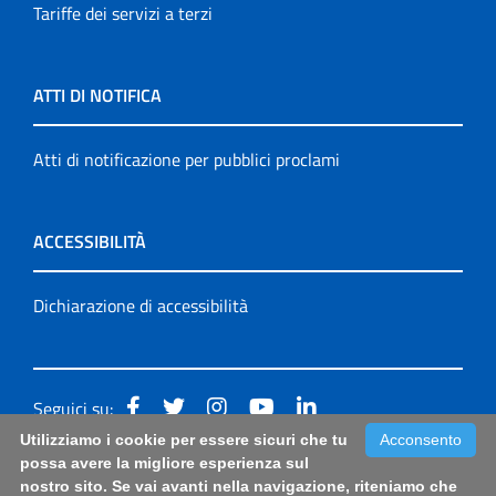
Tariffe dei servizi a terzi
ATTI DI NOTIFICA
Atti di notificazione per pubblici proclami
ACCESSIBILITÀ
Dichiarazione di accessibilità
Seguici su:
Utilizziamo i cookie per essere sicuri che tu
Acconsento
Accessibilità: form di segnalazione di prima istanza per
possa avere la migliore esperienza sul
nostro sito. Se vai avanti nella navigazione, riteniamo che
questa pagina
|
Note Legali
|
Sitemap