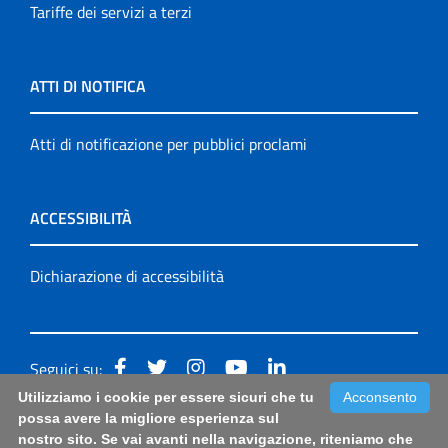
Tariffe dei servizi a terzi
ATTI DI NOTIFICA
Atti di notificazione per pubblici proclami
ACCESSIBILITÀ
Dichiarazione di accessibilità
Seguici su:
Utilizziamo i cookie per essere sicuri che tu
Acconsento
Accessibilità: form di segnalazione di prima istanza per
possa avere la migliore esperienza sul
nostro sito. Se vai avanti nella navigazione, riteniamo che
questa pagina
|
Note Legali
|
Sitemap