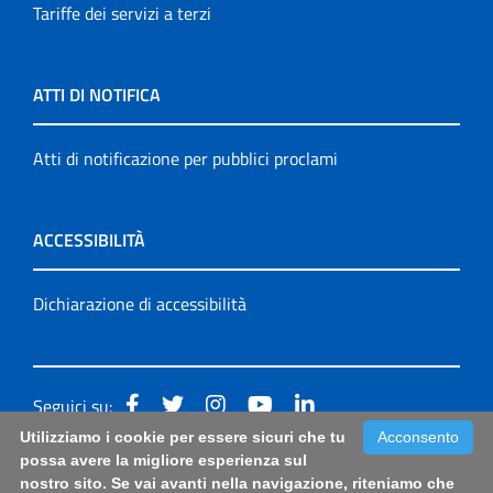
Tariffe dei servizi a terzi
ATTI DI NOTIFICA
Atti di notificazione per pubblici proclami
ACCESSIBILITÀ
Dichiarazione di accessibilità
Seguici su:
Utilizziamo i cookie per essere sicuri che tu
Acconsento
Accessibilità: form di segnalazione di prima istanza per
possa avere la migliore esperienza sul
nostro sito. Se vai avanti nella navigazione, riteniamo che
questa pagina
|
Note Legali
|
Sitemap