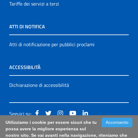
Tariffe dei servizi a terzi
ATTI DI NOTIFICA
Atti di notificazione per pubblici proclami
ACCESSIBILITÀ
Dichiarazione di accessibilità
Seguici su:
Utilizziamo i cookie per essere sicuri che tu
Acconsento
Accessibilità: form di segnalazione di prima istanza per
possa avere la migliore esperienza sul
nostro sito. Se vai avanti nella navigazione, riteniamo che
questa pagina
|
Note Legali
|
Sitemap