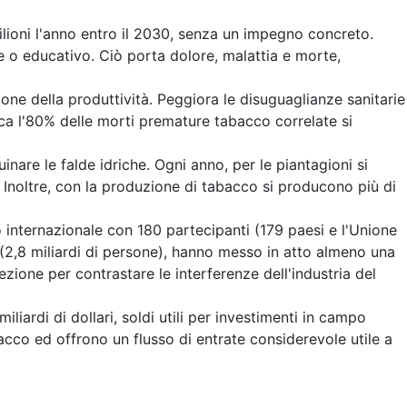
ilioni l'anno entro il 2030, senza un impegno concreto.
 o educativo. Ciò porta dolore, malattia e morte,
ne della produttività. Peggiora le disuguaglianze sanitarie
rca l'80% delle morti premature tabacco correlate si
uinare le falde idriche. Ogni anno, per le piantagioni si
. Inoltre, con la produzione di tabacco si producono più di
ternazionale con 180 partecipanti (179 paesi e l'Unione
(2,8 miliardi di persone), hanno messo in atto almeno una
ione per contrastare le interferenze dell'industria del
liardi di dollari, soldi utili per investimenti in campo
acco ed offrono un flusso di entrate considerevole utile a