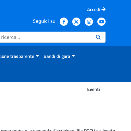
Accedi
Seguici su
ione trasparente
Bandi di gara
Eventi
Il programma e la domanda d'iscrizione (file PDF) in allegato.