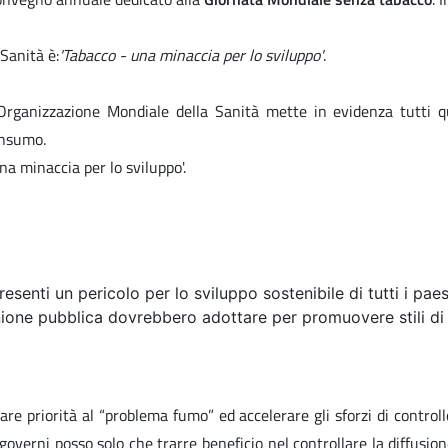
Sanità è:
'Tabacco - una minaccia per lo sviluppo'
.
rganizzazione Mondiale della Sanità mette in evidenza tutti que
onsumo.
na minaccia per lo sviluppo'.
senti un pericolo per lo sviluppo sostenibile di tutti i paes
inione pubblica dovrebbero adottare per promuovere stili di
are priorità al “problema fumo” ed accelerare gli sforzi di control
verni posso solo che trarre beneficio nel controllare la diffusion