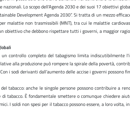
azionali. Lo scopo dell'Agenda 2030 e dei suoi 17 obiettivi globali 
stainable Development Agenda 2030”. Si tratta di un mezzo efficace
per malattie non trasmissibili (MNT), tra cui le malattie cardiova
obiettivo che debbono rispettare tutti i governi, a maggior ragione
lobali
 un controllo completo del tabagismo limita indiscutibilmente l'i
ative alla produzione può rompere la spirale della povertà, contribu
n i sodi derivanti dall’aumento delle accise i governi possono fin
llo del tabacco: anche le singole persone possono contribuire a r
di tabacco. È fondamentale smettere o comunque chiedere aiuto; 
ci. I soldi non spesi per il tabacco possono essere, a loro volta, inve