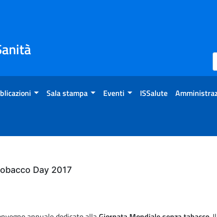
Sanità
blicazioni
Sala stampa
Eventi
ISSalute
Amministraz
Tobacco Day 2017
 convegno annuale dedicato alla
Giornata Mondiale senza tabacco
. 