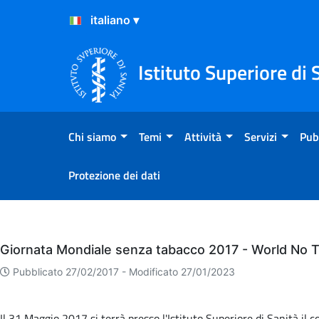
Salta al Contenuto
Salta al Footer
Istituto Superiore di 
Chi siamo
Temi
Attività
Servizi
Pub
Protezione dei dati
Eventi
Giornata Mondiale senza tabacco 2017 - World No 
Pubblicato 27/02/2017 -
Modificato 27/01/2023
Il 31 Maggio 2017 si terrà presso l'Istituto Superiore di Sanità il