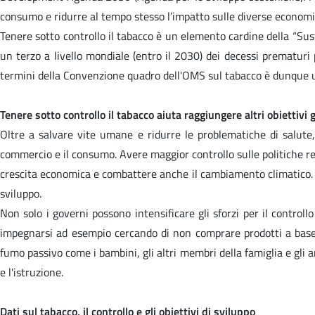
consumo e ridurre al tempo stesso l’impatto sulle diverse economie n
Tenere sotto controllo il tabacco è un elemento cardine della “Su
un terzo a livello mondiale (entro il 2030) dei decessi prematuri 
termini della Convenzione quadro dell'OMS sul tabacco è dunque un 
Tenere sotto controllo il tabacco aiuta raggiungere altri obiettivi g
Oltre a salvare vite umane e ridurre le problematiche di salute,
commercio e il consumo. Avere maggior controllo sulle politiche rel
crescita economica e combattere anche il cambiamento climatico. Co
sviluppo.
Non solo i governi possono intensificare gli sforzi per il contro
impegnarsi ad esempio cercando di non comprare prodotti a base 
fumo passivo come i bambini, gli altri membri della famiglia e gli ami
e l'istruzione.
Dati sul tabacco, il controllo e gli obiettivi di sviluppo