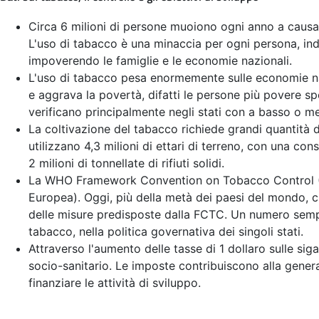
Circa 6 milioni di persone muoiono ogni anno a causa 
L'uso di tabacco è una minaccia per ogni persona, ind
impoverendo le famiglie e le economie nazionali.
L'uso di tabacco pesa enormemente sulle economie nazi
e aggrava la povertà, difatti le persone più povere sp
verificano principalmente negli stati con a basso o m
La coltivazione del tabacco richiede grandi quantità di 
utilizzano 4,3 milioni di ettari di terreno, con una c
2 milioni di tonnellate di rifiuti solidi.
La WHO Framework Convention on Tobacco Control (WH
Europea). Oggi, più della metà dei paesi del mondo, 
delle misure predisposte dalla FCTC. Un numero sempre
tabacco, nella politica governativa dei singoli stati.
Attraverso l'aumento delle tasse di 1 dollaro sulle sig
socio-sanitario. Le imposte contribuiscono alla gener
finanziare le attività di sviluppo.