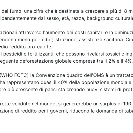
del fumo, una cifra che è destinata a crescere a più di 8 m
ipendentemente dal sesso, età, razza, background culturale
onali attraverso l'aumento dei costi sanitari e la diminuzio
endono meno per: cibo; istruzione; assistenza sanitaria. Ci
edio reddito pro-capite.
pesticidi e fertilizzanti, che possono rivelarsi tossici e inq
onseguente deforestazione globale compresa tra il 2% e il 4%
O FCTC) la Convenzione quadro dell'OMS è un trattato in
che rappresentano quasi il 40% della popolazione mondiale 
 più crescente di paesi sta creando nuovi sistemi di protez
arette vendute nel mondo, si genererebbe un surplus di 190 mi
azione di reddito per i governi, riducono la domanda di tab