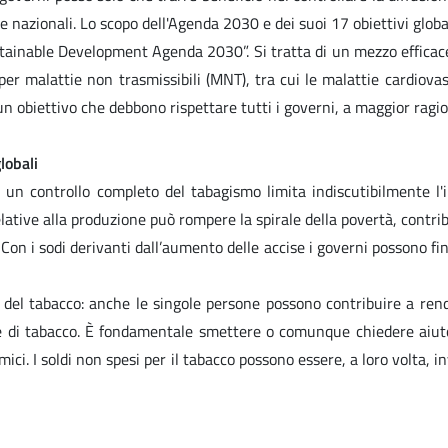
azionali. Lo scopo dell'Agenda 2030 e dei suoi 17 obiettivi globali 
stainable Development Agenda 2030”. Si tratta di un mezzo efficace
per malattie non trasmissibili (MNT), tra cui le malattie cardiova
obiettivo che debbono rispettare tutti i governi, a maggior ragione
lobali
 un controllo completo del tabagismo limita indiscutibilmente l'i
ative alla produzione può rompere la spirale della povertà, contribu
n i sodi derivanti dall’aumento delle accise i governi possono fin
llo del tabacco: anche le singole persone possono contribuire a r
di tabacco. È fondamentale smettere o comunque chiedere aiuto; 
ci. I soldi non spesi per il tabacco possono essere, a loro volta, inve