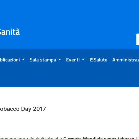
Sanità
blicazioni
Sala stampa
Eventi
ISSalute
Amministraz
Tobacco Day 2017
 convegno annuale dedicato alla
Giornata Mondiale senza tabacco
. 