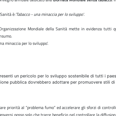
Sanità è:
'Tabacco - una minaccia per lo sviluppo'
.
rganizzazione Mondiale della Sanità mette in evidenza tutti que
onsumo.
na minaccia per lo sviluppo'.
senti un pericolo per lo sviluppo sostenibile di tutti i paes
inione pubblica dovrebbero adottare per promuovere stili di
are priorità al “problema fumo” ed accelerare gli sforzi di control
verni posso solo che trarre beneficio nel controllare la diffusion