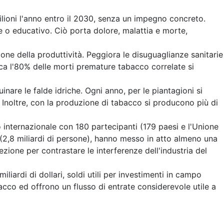
ilioni l'anno entro il 2030, senza un impegno concreto.
 o educativo. Ciò porta dolore, malattia e morte,
ne della produttività. Peggiora le disuguaglianze sanitarie
rca l'80% delle morti premature tabacco correlate si
uinare le falde idriche. Ogni anno, per le piantagioni si
. Inoltre, con la produzione di tabacco si producono più di
ternazionale con 180 partecipanti (179 paesi e l'Unione
(2,8 miliardi di persone), hanno messo in atto almeno una
ione per contrastare le interferenze dell'industria del
liardi di dollari, soldi utili per investimenti in campo
acco ed offrono un flusso di entrate considerevole utile a