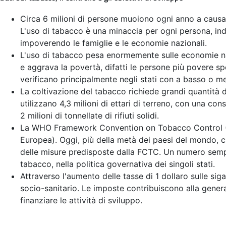
Circa 6 milioni di persone muoiono ogni anno a causa 
L'uso di tabacco è una minaccia per ogni persona, ind
impoverendo le famiglie e le economie nazionali.
L'uso di tabacco pesa enormemente sulle economie nazi
e aggrava la povertà, difatti le persone più povere sp
verificano principalmente negli stati con a basso o m
La coltivazione del tabacco richiede grandi quantità di 
utilizzano 4,3 milioni di ettari di terreno, con una c
2 milioni di tonnellate di rifiuti solidi.
La WHO Framework Convention on Tobacco Control (WH
Europea). Oggi, più della metà dei paesi del mondo, 
delle misure predisposte dalla FCTC. Un numero sempre
tabacco, nella politica governativa dei singoli stati.
Attraverso l'aumento delle tasse di 1 dollaro sulle sig
socio-sanitario. Le imposte contribuiscono alla gener
finanziare le attività di sviluppo.