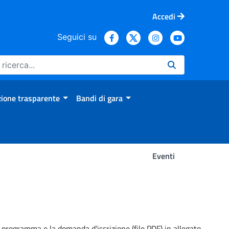
Accedi
Seguici su
ione trasparente
Bandi di gara
Eventi
Il programma e la domanda d'iscrizione (file PDF) in allegato.