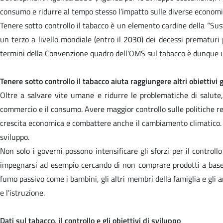
consumo e ridurre al tempo stesso l’impatto sulle diverse economie n
Tenere sotto controllo il tabacco è un elemento cardine della “Su
un terzo a livello mondiale (entro il 2030) dei decessi prematuri 
termini della Convenzione quadro dell'OMS sul tabacco è dunque un 
Tenere sotto controllo il tabacco aiuta raggiungere altri obiettivi g
Oltre a salvare vite umane e ridurre le problematiche di salute,
commercio e il consumo. Avere maggior controllo sulle politiche rel
crescita economica e combattere anche il cambiamento climatico. Co
sviluppo.
Non solo i governi possono intensificare gli sforzi per il contro
impegnarsi ad esempio cercando di non comprare prodotti a base 
fumo passivo come i bambini, gli altri membri della famiglia e gli ami
e l'istruzione.
Dati sul tabacco, il controllo e gli obiettivi di sviluppo