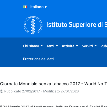
Salta al Contenuto
Salta al Footer
Istituto Superiore di 
Chi siamo
Temi
Attività
Servizi
Pub
Protezione dei dati
Eventi
Giornata Mondiale senza tabacco 2017 - World No 
Pubblicato 27/02/2017 -
Modificato 27/01/2023
Il 31 Maggio 2017 si terrà presso l'Istituto Superiore di Sanità il