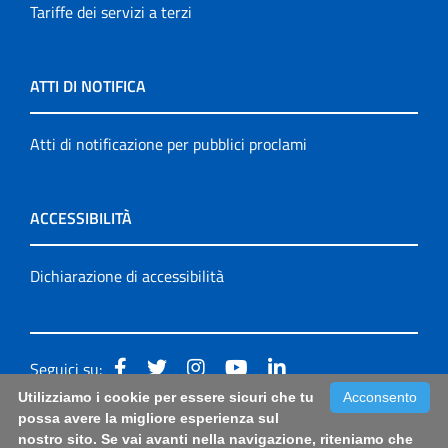
Tariffe dei servizi a terzi
ATTI DI NOTIFICA
Atti di notificazione per pubblici proclami
ACCESSIBILITÀ
Dichiarazione di accessibilità
Seguici su:
Utilizziamo i cookie per essere sicuri che tu
Acconsento
Accessibilità: form di segnalazione di prima istanza per
possa avere la migliore esperienza sul
nostro sito. Se vai avanti nella navigazione, riteniamo che
questa pagina
|
Note Legali
|
Sitemap