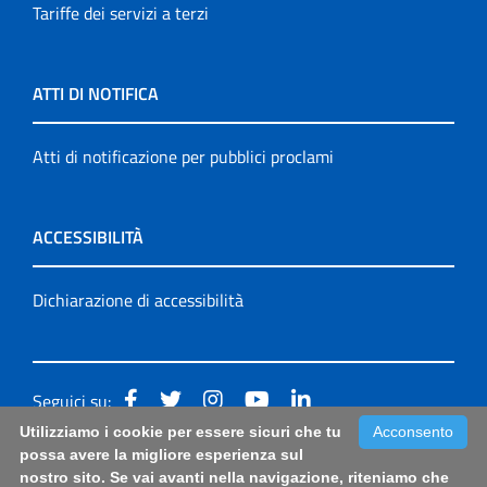
Tariffe dei servizi a terzi
ATTI DI NOTIFICA
Atti di notificazione per pubblici proclami
ACCESSIBILITÀ
Dichiarazione di accessibilità
Seguici su:
Utilizziamo i cookie per essere sicuri che tu
Acconsento
Accessibilità: form di segnalazione di prima istanza per
possa avere la migliore esperienza sul
nostro sito. Se vai avanti nella navigazione, riteniamo che
questa pagina
|
Note Legali
|
Sitemap