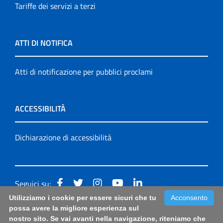
Tariffe dei servizi a terzi
ATTI DI NOTIFICA
Atti di notificazione per pubblici proclami
ACCESSIBILITÀ
Dichiarazione di accessibilità
Seguici su:
Utilizziamo i cookie per essere sicuri che tu
Acconsento
Accessibilità: form di segnalazione di prima istanza per
possa avere la migliore esperienza sul
nostro sito. Se vai avanti nella navigazione, riteniamo che
questa pagina
|
Note Legali
|
Sitemap