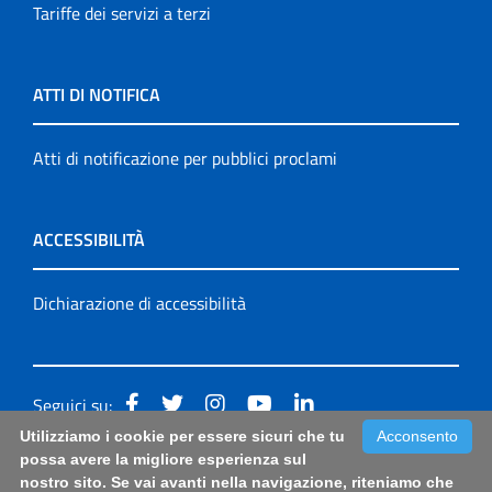
Tariffe dei servizi a terzi
ATTI DI NOTIFICA
Atti di notificazione per pubblici proclami
ACCESSIBILITÀ
Dichiarazione di accessibilità
Seguici su:
Utilizziamo i cookie per essere sicuri che tu
Acconsento
Accessibilità: form di segnalazione di prima istanza per
possa avere la migliore esperienza sul
nostro sito. Se vai avanti nella navigazione, riteniamo che
questa pagina
|
Note Legali
|
Sitemap