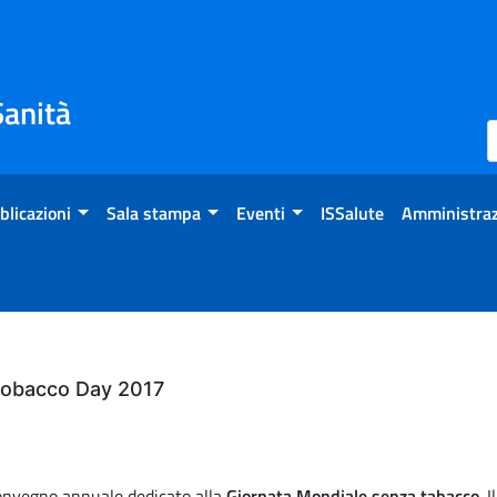
Sanità
blicazioni
Sala stampa
Eventi
ISSalute
Amministraz
Tobacco Day 2017
 convegno annuale dedicato alla
Giornata Mondiale senza tabacco
. 