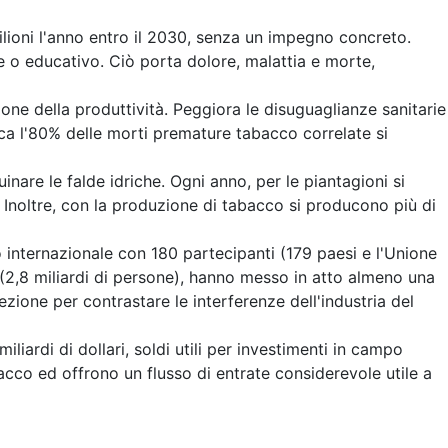
ilioni l'anno entro il 2030, senza un impegno concreto.
 o educativo. Ciò porta dolore, malattia e morte,
ne della produttività. Peggiora le disuguaglianze sanitarie
rca l'80% delle morti premature tabacco correlate si
uinare le falde idriche. Ogni anno, per le piantagioni si
. Inoltre, con la produzione di tabacco si producono più di
ternazionale con 180 partecipanti (179 paesi e l'Unione
(2,8 miliardi di persone), hanno messo in atto almeno una
ione per contrastare le interferenze dell'industria del
liardi di dollari, soldi utili per investimenti in campo
acco ed offrono un flusso di entrate considerevole utile a