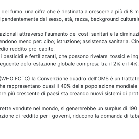
del fumo, una cifra che è destinata a crescere a più di 8 m
ipendentemente dal sesso, età, razza, background culturale
onali attraverso l'aumento dei costi sanitari e la diminuzio
endono meno per: cibo; istruzione; assistenza sanitaria. Ci
edio reddito pro-capite.
pesticidi e fertilizzanti, che possono rivelarsi tossici e inq
onseguente deforestazione globale compresa tra il 2% e il 4%
O FCTC) la Convenzione quadro dell'OMS è un trattato in
che rappresentano quasi il 40% della popolazione mondiale 
 più crescente di paesi sta creando nuovi sistemi di protez
arette vendute nel mondo, si genererebbe un surplus di 190 mi
azione di reddito per i governi, riducono la domanda di tab