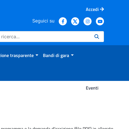
Accedi
Seguici su
ione trasparente
Bandi di gara
Eventi
Il programma e la domanda d'iscrizione (file PDF) in allegato.