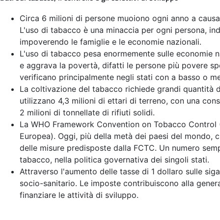
Circa 6 milioni di persone muoiono ogni anno a causa 
L'uso di tabacco è una minaccia per ogni persona, ind
impoverendo le famiglie e le economie nazionali.
L'uso di tabacco pesa enormemente sulle economie nazi
e aggrava la povertà, difatti le persone più povere sp
verificano principalmente negli stati con a basso o m
La coltivazione del tabacco richiede grandi quantità di 
utilizzano 4,3 milioni di ettari di terreno, con una c
2 milioni di tonnellate di rifiuti solidi.
La WHO Framework Convention on Tobacco Control (WH
Europea). Oggi, più della metà dei paesi del mondo, 
delle misure predisposte dalla FCTC. Un numero sempre
tabacco, nella politica governativa dei singoli stati.
Attraverso l'aumento delle tasse di 1 dollaro sulle sig
socio-sanitario. Le imposte contribuiscono alla gener
finanziare le attività di sviluppo.