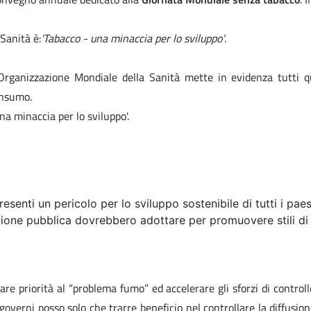
Sanità è:
'Tabacco - una minaccia per lo sviluppo'
.
rganizzazione Mondiale della Sanità mette in evidenza tutti que
onsumo.
na minaccia per lo sviluppo'.
senti un pericolo per lo sviluppo sostenibile di tutti i paes
inione pubblica dovrebbero adottare per promuovere stili di
are priorità al “problema fumo” ed accelerare gli sforzi di control
verni posso solo che trarre beneficio nel controllare la diffusion