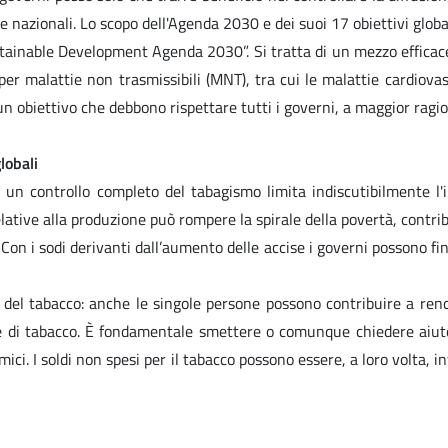
azionali. Lo scopo dell'Agenda 2030 e dei suoi 17 obiettivi globali 
stainable Development Agenda 2030”. Si tratta di un mezzo efficace
per malattie non trasmissibili (MNT), tra cui le malattie cardiova
obiettivo che debbono rispettare tutti i governi, a maggior ragione
lobali
 un controllo completo del tabagismo limita indiscutibilmente l'i
ative alla produzione può rompere la spirale della povertà, contribu
n i sodi derivanti dall’aumento delle accise i governi possono fin
llo del tabacco: anche le singole persone possono contribuire a r
di tabacco. È fondamentale smettere o comunque chiedere aiuto; 
ci. I soldi non spesi per il tabacco possono essere, a loro volta, inve