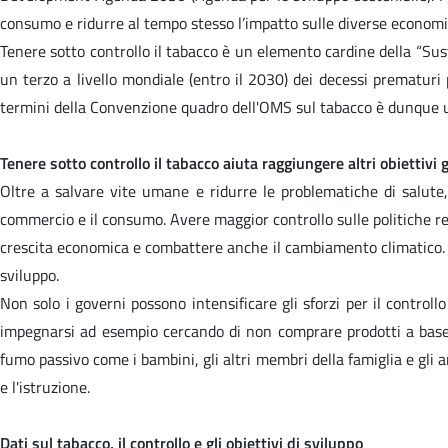
consumo e ridurre al tempo stesso l’impatto sulle diverse economie n
Tenere sotto controllo il tabacco è un elemento cardine della “Su
un terzo a livello mondiale (entro il 2030) dei decessi prematuri 
termini della Convenzione quadro dell'OMS sul tabacco è dunque un 
Tenere sotto controllo il tabacco aiuta raggiungere altri obiettivi g
Oltre a salvare vite umane e ridurre le problematiche di salute,
commercio e il consumo. Avere maggior controllo sulle politiche rel
crescita economica e combattere anche il cambiamento climatico. Co
sviluppo.
Non solo i governi possono intensificare gli sforzi per il contro
impegnarsi ad esempio cercando di non comprare prodotti a base 
fumo passivo come i bambini, gli altri membri della famiglia e gli ami
e l'istruzione.
Dati sul tabacco, il controllo e gli obiettivi di sviluppo