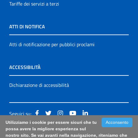
Tariffe dei servizi a terzi
ATTI DI NOTIFICA
Atti di notificazione per pubblici proclami
ACCESSIBILITÀ
Dichiarazione di accessibilità
Seguici su:
Utilizziamo i cookie per essere sicuri che tu
Acconsento
Accessibilità: form di segnalazione di prima istanza per
possa avere la migliore esperienza sul
nostro sito. Se vai avanti nella navigazione, riteniamo che
questa pagina
|
Note Legali
|
Sitemap