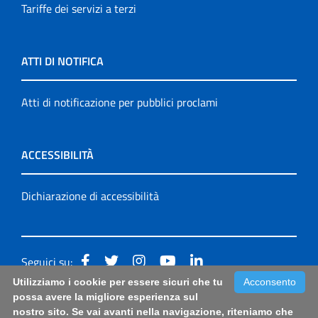
Tariffe dei servizi a terzi
ATTI DI NOTIFICA
Atti di notificazione per pubblici proclami
ACCESSIBILITÀ
Dichiarazione di accessibilità
Seguici su:
Utilizziamo i cookie per essere sicuri che tu
Acconsento
Accessibilità: form di segnalazione di prima istanza per
possa avere la migliore esperienza sul
nostro sito. Se vai avanti nella navigazione, riteniamo che
questa pagina
|
Note Legali
|
Sitemap