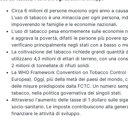
Circa 6 milioni di persone muoiono ogni anno a causa 
L'uso di tabacco è una minaccia per ogni persona, ind
impoverendo le famiglie e le economie nazionali.
L'uso di tabacco pesa enormemente sulle economie nazi
e aggrava la povertà, difatti le persone più povere sp
verificano principalmente negli stati con a basso o m
La coltivazione del tabacco richiede grandi quantità di 
utilizzano 4,3 milioni di ettari di terreno, con una c
2 milioni di tonnellate di rifiuti solidi.
La WHO Framework Convention on Tobacco Control (WH
Europea). Oggi, più della metà dei paesi del mondo, 
delle misure predisposte dalla FCTC. Un numero sempre
tabacco, nella politica governativa dei singoli stati.
Attraverso l'aumento delle tasse di 1 dollaro sulle sig
socio-sanitario. Le imposte contribuiscono alla gener
finanziare le attività di sviluppo.