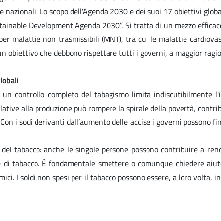
azionali. Lo scopo dell'Agenda 2030 e dei suoi 17 obiettivi globali 
stainable Development Agenda 2030”. Si tratta di un mezzo efficace
per malattie non trasmissibili (MNT), tra cui le malattie cardiova
obiettivo che debbono rispettare tutti i governi, a maggior ragione
lobali
 un controllo completo del tabagismo limita indiscutibilmente l'i
ative alla produzione può rompere la spirale della povertà, contribu
n i sodi derivanti dall’aumento delle accise i governi possono fin
llo del tabacco: anche le singole persone possono contribuire a r
di tabacco. È fondamentale smettere o comunque chiedere aiuto; 
ci. I soldi non spesi per il tabacco possono essere, a loro volta, inve