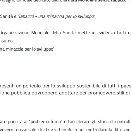
Sanità è:
'Tabacco - una minaccia per lo sviluppo'
.
rganizzazione Mondiale della Sanità mette in evidenza tutti que
onsumo.
na minaccia per lo sviluppo'.
senti un pericolo per lo sviluppo sostenibile di tutti i paes
inione pubblica dovrebbero adottare per promuovere stili di
are priorità al “problema fumo” ed accelerare gli sforzi di control
verni posso solo che trarre beneficio nel controllare la diffusion