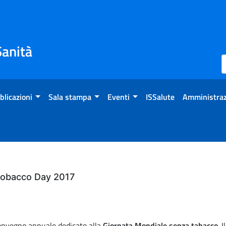
Sanità
blicazioni
Sala stampa
Eventi
ISSalute
Amministraz
Tobacco Day 2017
 convegno annuale dedicato alla
Giornata Mondiale senza tabacco
. 