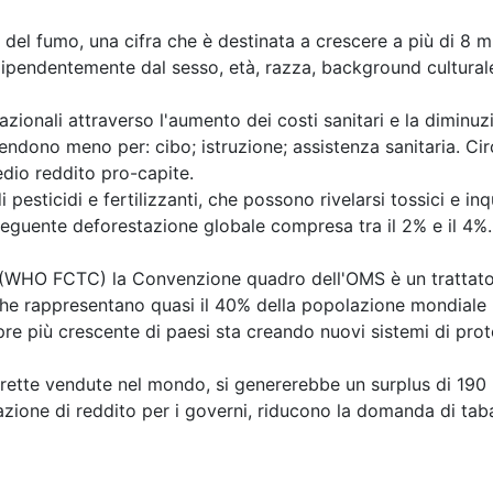
del fumo, una cifra che è destinata a crescere a più di 8 m
ipendentemente dal sesso, età, razza, background culturale
onali attraverso l'aumento dei costi sanitari e la diminuzio
endono meno per: cibo; istruzione; assistenza sanitaria. Ci
edio reddito pro-capite.
pesticidi e fertilizzanti, che possono rivelarsi tossici e inq
onseguente deforestazione globale compresa tra il 2% e il 4%
O FCTC) la Convenzione quadro dell'OMS è un trattato in
che rappresentano quasi il 40% della popolazione mondiale 
 più crescente di paesi sta creando nuovi sistemi di protez
arette vendute nel mondo, si genererebbe un surplus di 190 mi
azione di reddito per i governi, riducono la domanda di tab