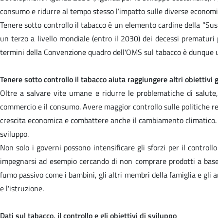
consumo e ridurre al tempo stesso l’impatto sulle diverse economie n
Tenere sotto controllo il tabacco è un elemento cardine della “Su
un terzo a livello mondiale (entro il 2030) dei decessi prematuri 
termini della Convenzione quadro dell'OMS sul tabacco è dunque un 
Tenere sotto controllo il tabacco aiuta raggiungere altri obiettivi g
Oltre a salvare vite umane e ridurre le problematiche di salute,
commercio e il consumo. Avere maggior controllo sulle politiche rel
crescita economica e combattere anche il cambiamento climatico. Co
sviluppo.
Non solo i governi possono intensificare gli sforzi per il contro
impegnarsi ad esempio cercando di non comprare prodotti a base 
fumo passivo come i bambini, gli altri membri della famiglia e gli ami
e l'istruzione.
Dati sul tabacco, il controllo e gli obiettivi di sviluppo