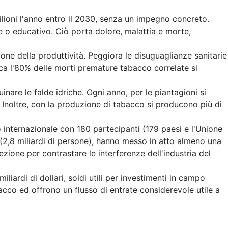
ilioni l'anno entro il 2030, senza un impegno concreto.
 o educativo. Ciò porta dolore, malattia e morte,
ne della produttività. Peggiora le disuguaglianze sanitarie
rca l'80% delle morti premature tabacco correlate si
uinare le falde idriche. Ogni anno, per le piantagioni si
. Inoltre, con la produzione di tabacco si producono più di
ternazionale con 180 partecipanti (179 paesi e l'Unione
(2,8 miliardi di persone), hanno messo in atto almeno una
ione per contrastare le interferenze dell'industria del
liardi di dollari, soldi utili per investimenti in campo
acco ed offrono un flusso di entrate considerevole utile a