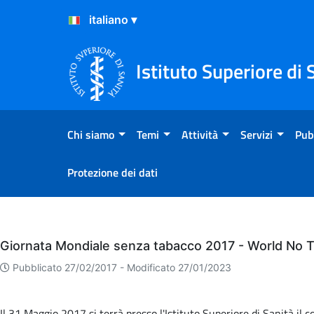
Salta al Contenuto
Salta al Footer
Istituto Superiore di 
Chi siamo
Temi
Attività
Servizi
Pub
Protezione dei dati
Eventi
Giornata Mondiale senza tabacco 2017 - World No 
Pubblicato 27/02/2017 -
Modificato 27/01/2023
Il 31 Maggio 2017 si terrà presso l'Istituto Superiore di Sanità il