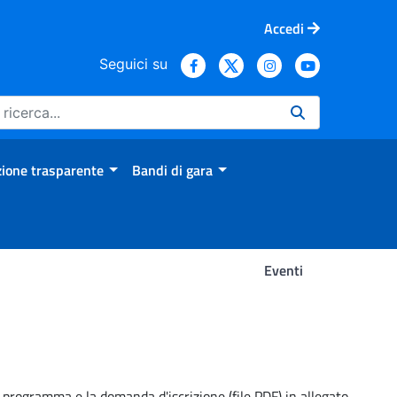
Accedi
Seguici su
ione trasparente
Bandi di gara
Eventi
Il programma e la domanda d'iscrizione (file PDF) in allegato.