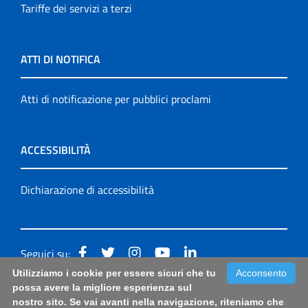
Tariffe dei servizi a terzi
ATTI DI NOTIFICA
Atti di notificazione per pubblici proclami
ACCESSIBILITÀ
Dichiarazione di accessibilità
Seguici su:
Utilizziamo i cookie per essere sicuri che tu
Acconsento
Accessibilità: form di segnalazione di prima istanza per
possa avere la migliore esperienza sul
nostro sito. Se vai avanti nella navigazione, riteniamo che
questa pagina
|
Note Legali
|
Sitemap