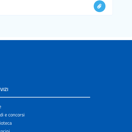
VIZI
e
di e concorsi
ioteca
ocini