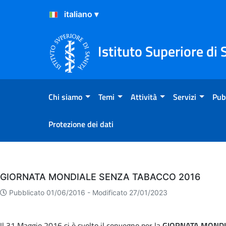
Salta al Contenuto
Salta al Footer
Istituto Superiore di 
Chi siamo
Temi
Attività
Servizi
Pub
Protezione dei dati
Eventi
GIORNATA MONDIALE SENZA TABACCO 2016
Pubblicato 01/06/2016 -
Modificato 27/01/2023
Il 31 Maggio 2016 si è svolto il convegno per la
GIORNATA MONDI