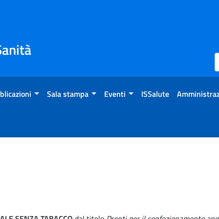
Sanità
blicazioni
Sala stampa
Eventi
ISSalute
Amministraz
ALE SENZA TABACCO
dal titolo
Pronti per il confezionamento an