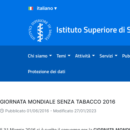
Salta al Contenuto
Salta al Footer
Istituto Superiore di 
Chi siamo
Temi
Attività
Servizi
Pub
Protezione dei dati
Eventi
GIORNATA MONDIALE SENZA TABACCO 2016
Pubblicato 01/06/2016 -
Modificato 27/01/2023
Il 31 Maggio 2016 si è svolto il convegno per la
GIORNATA MONDI