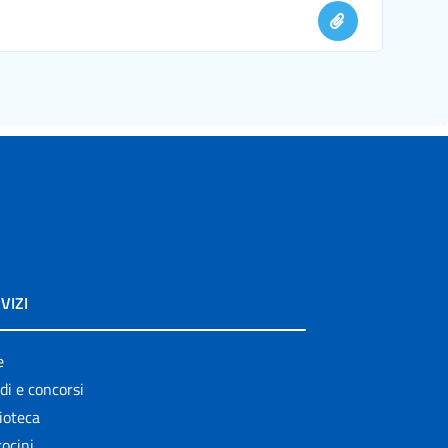
VIZI
e
di e concorsi
ioteca
ocini