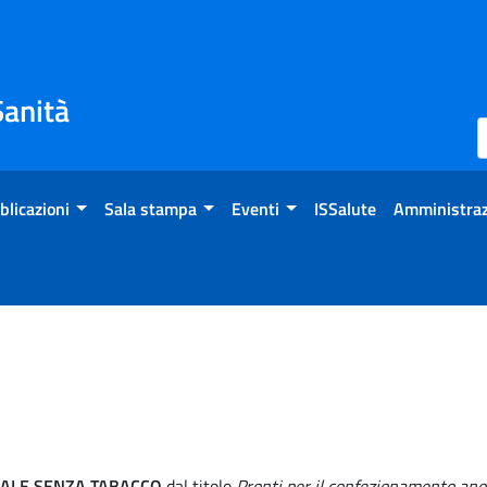
Sanità
blicazioni
Sala stampa
Eventi
ISSalute
Amministraz
ALE SENZA TABACCO
dal titolo
Pronti per il confezionamento an