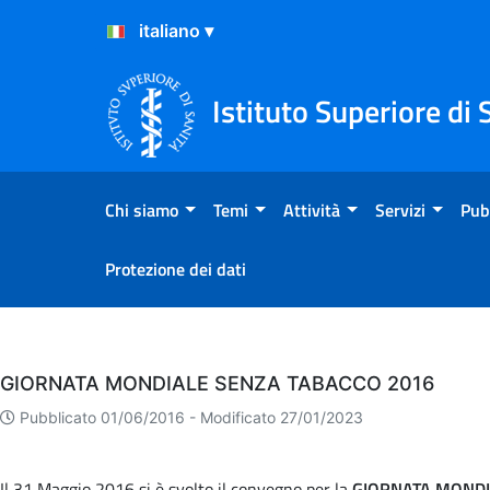
Salta al Contenuto
Salta al Footer
Istituto Superiore di 
Chi siamo
Temi
Attività
Servizi
Pub
Protezione dei dati
Eventi
GIORNATA MONDIALE SENZA TABACCO 2016
Pubblicato 01/06/2016 -
Modificato 27/01/2023
Il 31 Maggio 2016 si è svolto il convegno per la
GIORNATA MONDI