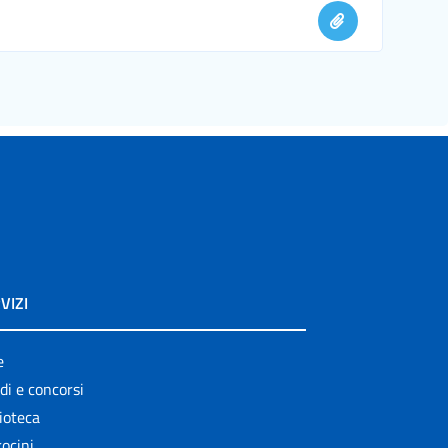
VIZI
e
di e concorsi
ioteca
ocini