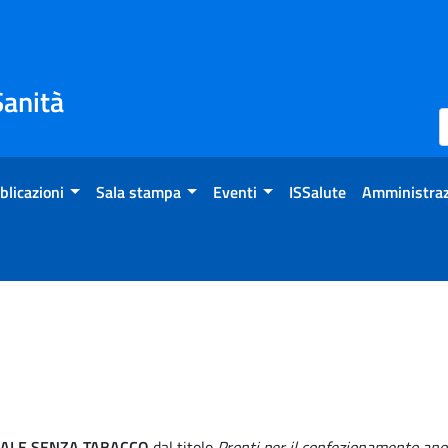
Sanità
blicazioni
Sala stampa
Eventi
ISSalute
Amministraz
ALE SENZA TABACCO
dal titolo
Pronti per il confezionamento an